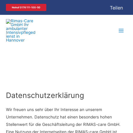
Zum
Teilen
Notruf 0176 111-100-50
Inhalt
springen
Main
Men
Datenschutzerklärung
Wir freuen uns sehr über Ihr Interesse an unserem
Unternehmen. Datenschutz hat einen besonders hohen
Stellenwert für die Geschäftsleitung der RIMAS-care GmbH.
Eine Nutzung der Internetseiten der RIMAS-care GmbH ist