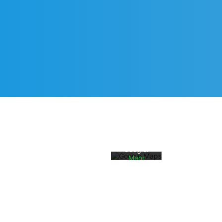
Mit dem
Laden der
Karte
akzeptiere
n Sie die
Datenschu
tzerklärun
g von
Google.
Mehr
erfahren
Karte
laden
Google
Maps immer